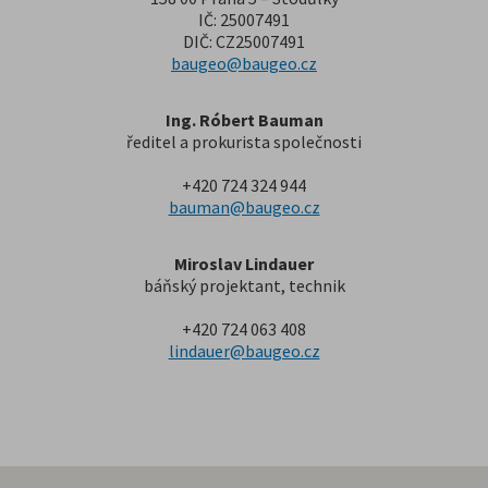
IČ: 25007491
DIČ: CZ25007491
baugeo@baugeo.cz
Ing. Róbert Bauman
ředitel a prokurista společnosti
+420 724 324 944
bauman@baugeo.cz
Miroslav Lindauer
báňský projektant, technik
+420 724 063 408
lindauer@baugeo.cz